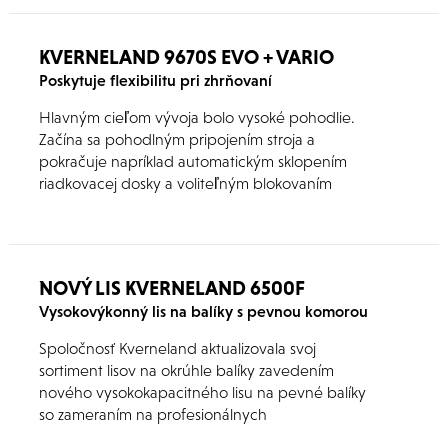
KVERNELAND 9670S EVO + VARIO
Poskytuje flexibilitu pri zhrňovaní
Hlavným cieľom vývoja bolo vysoké pohodlie.
Začína sa pohodlným pripojením stroja a
pokračuje napríklad automatickým sklopením
riadkovacej dosky a voliteľným blokovaním
hydrauliky počas prepravy. Ďalej, štandardné
kolesá 380 / 55-17 zabezpečujú ochranu zeme.
Vrcholom je vylepšené riadenie a lepšia
ovládateľnosť v teréne. Voliteľná výbava má
NOVÝ LIS KVERNELAND 6500F
niekoľko možností, ako sú napríklad tandemové
Vysokovýkonný lis na balíky s pevnou komorou
nápravy, podporuje prispôsobenie stroja
individuálnym požiadavkám.
Spoločnosť Kverneland aktualizovala svoj
sortiment lisov na okrúhle balíky zavedením
nového vysokokapacitného lisu na pevné balíky
so zameraním na profesionálnych
poľnohospodárov.