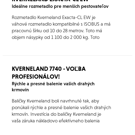
Ideálne rozmetadlo pre menších pestovateľov
Rozmetadlo Kverneland Exacta-CL EW je
váhové rozmetadlo kompatibilné s ISOBUS a má
pracovnú šírku od 10 do 28 metrov. Toto má
objem násypky od 1 100 do 2 000 kg. Toto
diskové rozmetadlo je vybavené váhovým
systémom s automatickou kalibráciou pre
automatické nastavenie prietoku hnojiva v
extrémnych podmienkach ako je drsný terén a
KVERNELAND 7740 - VOĽBA
horské podmienky.
PROFESIONÁLOV!
Rýchle a presné balenie vašich drahých
krmovín
Baličky Kverneland boli navrhnuté tak, aby
ponúkali rýchle a presné balenie vašich drahých
krmovín. Investícia do baličky Kverneland je
vaša záruka nákladovo efektívneho balenia
balíkov.