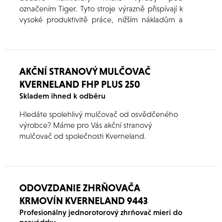
označením Tiger. Tyto stroje výrazně přispívají k
vysoké produktivitě práce, nižším nákladům a
optimálním výnosům. Jsou určené především k
jarnímu otevření půdy a kvalitní přípravě
seťového lůžka, ale lze využít i před podzimním
setím.
AKČNÍ STRANOVÝ MULČOVAČ
KVERNELAND FHP PLUS 250
Skladem ihned k odběru
Hledáte spolehlivý mulčovač od osvědčeného
výrobce? Máme pro Vás akční stranový
mulčovač od společnosti Kverneland.
ODOVZDANIE ZHRŇOVAČA
KRMOVÍN KVERNELAND 9443
Profesionálny jednorotorový zhrňovač mieri do