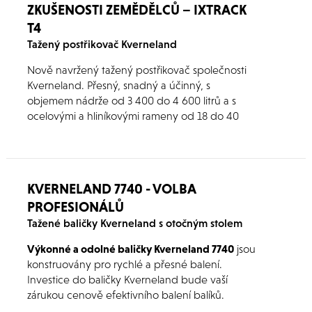
ZKUŠENOSTI ZEMĚDĚLCŮ – IXTRACK
T4
Tažený postřikovač Kverneland
Nově navržený tažený postřikovač společnosti
Kverneland. Přesný, snadný a účinný, s
objemem nádrže od 3 400 do 4 600 litrů a s
ocelovými a hliníkovými rameny od 18 do 40
metrů. Tento postřikovač má individuálně
elektricky ovládané trysky s tlakovou cirkulací, a
proto umí velmi dobře zamezit překryvům.
KVERNELAND 7740 - VOLBA
PROFESIONÁLŮ
Tažené baličky Kverneland s otočným stolem
Výkonné a odolné baličky Kverneland 7740
jsou
konstruovány pro rychlé a přesné balení.
Investice do baličky Kverneland bude vaší
zárukou cenově efektivního balení balíků.