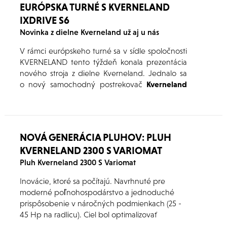
EURÓPSKA TURNÉ S KVERNELAND
IXDRIVE S6
Novinka z dielne Kverneland už aj u nás
V rámci európskeho turné sa v sídle spoločnosti
KVERNELAND tento týždeň konala prezentácia
nového stroja z dielne Kverneland. Jednalo sa
o nový samochodný postrekovač
Kverneland
iXdrive S6
a práve
týmto turné sa spúšťa predaj
tohto zaujímavého stroja iXdrive HP a top model
tejto rady je iXdrive HP ECODRIVE.
NOVÁ GENERÁCIA PLUHOV: PLUH
KVERNELAND 2300 S VARIOMAT
Pluh Kverneland 2300 S Variomat
Inovácie, ktoré sa počítajú. Navrhnuté pre
moderné poľnohospodárstvo a jednoduché
prispôsobenie v náročných podmienkach (25 -
45 Hp na radlicu). Ciel bol optimalizovať
efektívnosť a ziskovosť.