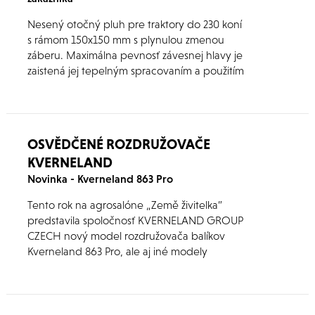
Nesený otočný pluh pre traktory do 230 koní
s rámom 150x150 mm s plynulou zmenou
záberu. Maximálna pevnosť závesnej hlavy je
zaistená jej tepelným spracovaním a použitím
ocele v najvyššej kvalite.
OSVĚDČENÉ ROZDRUŽOVAČE
KVERNELAND
Novinka - Kverneland 863 Pro
Tento rok na agrosalóne „Země živitelka”
predstavila spoločnosť KVERNELAND GROUP
CZECH nový model rozdružovača balíkov
Kverneland 863 Pro, ale aj iné modely
rozdružovačov značky Kverneland.