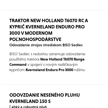
TRAKTOR NEW HOLLAND T6070 RC A
KYPRIČ KVERNELAND ENDURO PRO
3000 V MODERNOM
POĽNOHOSPODÁRSTVE
Odovzdanie strojov strediskom BISO Sedlec
BISO Sedlec s radosťou oznamuje odovzdanie
použitého traktora
New Holland T6070 Range
Command
v spojení s novým radličkovým
kypričom
Kverneland Enduro Pro 3000
nášmu
ďaľšiemu spokojnému zákazníkovi.
ODOVZDANIE NESENÉHO PLUHU
KVERNELAND 150 S
Ľahký a robustný pluh