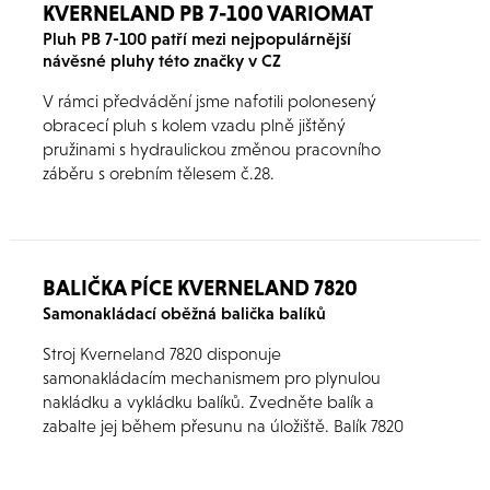
KVERNELAND PB 7-100 VARIOMAT
Pluh PB 7-100 patří mezi nejpopulárnější
návěsné pluhy této značky v CZ
V rámci předvádění jsme nafotili polonesený
obracecí pluh s kolem vzadu plně jištěný
pružinami s hydraulickou změnou pracovního
záběru s orebním tělesem č.28.
BALIČKA PÍCE KVERNELAND 7820
Samonakládací oběžná balička balíků
Stroj Kverneland 7820 disponuje
samonakládacím mechanismem pro plynulou
nakládku a vykládku balíků. Zvedněte balík a
zabalte jej během přesunu na úložiště. Balík 7820
umožňuje snadnou a plynulou samonakládku
balíků. Balík se plynule zvedne dvěma vodicími