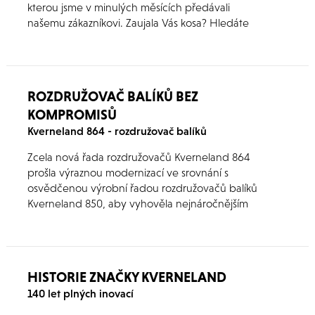
kterou jsme v minulých měsících předávali
našemu zákazníkovi. Zaujala Vás kosa? Hledáte
podobné řešení? Využijte akční ceny
skladových kusů!
ROZDRUŽOVAČ BALÍKŮ BEZ
KOMPROMISŮ
Kverneland 864 - rozdružovač balíků
Zcela nová řada rozdružovačů Kverneland 864
prošla výraznou modernizací ve srovnání s
osvědčenou výrobní řadou rozdružovačů balíků
Kverneland 850, aby vyhověla nejnáročnějším
požadavkům, pokud jde o pohodlí obsluhy a
bezproblémovou činnost stroje.
HISTORIE ZNAČKY KVERNELAND
140 let plných inovací