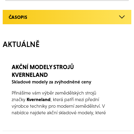
ČASOPIS
AKTUÁLNĚ
AKČNÍ MODELY STROJŮ
KVERNELAND
Skladové modely za zvýhodněné ceny
Přinášíme vám výběr zemědělských strojů
značky
Kverneland
, která patří mezi přední
výrobce techniky pro moderní zemědělství. V
nabídce najdete akční skladové modely, které
představují ideální příležitost pro rozšíření nebo
modernizaci vašeho strojového parku za
výhodných podmínek. Kompletní přehled strojů