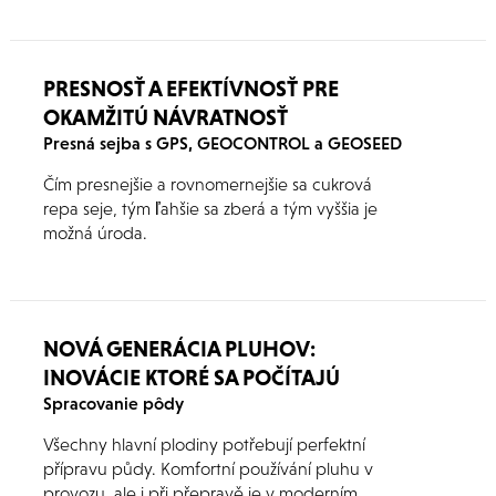
PRESNOSŤ A EFEKTÍVNOSŤ PRE
OKAMŽITÚ NÁVRATNOSŤ
Presná sejba s GPS, GEOCONTROL a GEOSEED
Čím presnejšie a rovnomernejšie sa cukrová
repa seje, tým ľahšie sa zberá a tým vyššia je
možná úroda.
NOVÁ GENERÁCIA PLUHOV:
INOVÁCIE KTORÉ SA POČÍTAJÚ
Spracovanie pôdy
Všechny hlavní plodiny potřebují perfektní
přípravu půdy. Komfortní používání pluhu v
provozu, ale i při přepravě je v moderním