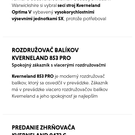
Warwickshire si vybral
secí stroj Kverneland
Optima V
vybavený
vysokorychlostními
výsevními jednotkami SX
, protože potřeboval
větší kapacitu, ale zároveň nechtěl větší a těžší
přesný secí stroj.
ROZDRUŽOVAČ BALÍKOV
KVERNELAND 853 PRO
Spokojný zákazník s viacerými rozdružovačmi
Kverneland 853 PRO
je moderný rozdružovač
balíkov, ktorý sa osvedčil v prevádzke. Zákazník
má v prevádzke viacero rozdružovačov balíkov
Kverneland a jeho spokojnosť je najlepším
potvrdením ich kvality.
PREDANIE ZHRŇOVAČA