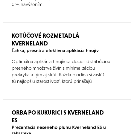
0 % navýšením.
KOTÚČOVÉ ROZMETADLÁ
KVERNELAND
Ľahká, presná a efektívna aplikácia hnojív
Optimálna aplikácia hnojív sa docieli distribúciou
presného množstva živín s minimalizáciou
prekrytia a tým aj strát. Každá plodina si zaslúži
tú najlepšiu starostlivosť, ktorú prinášajú
rozmetadlá priemyselných hnojív od značky
Kverneland.
ORBA PO KUKURICI S KVERNELAND
ES
Prezentácia neseného pluhu Kverneland ES u
zákazníka