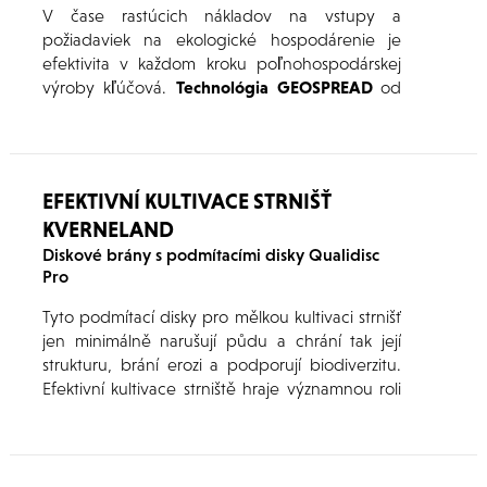
V čase rastúcich nákladov na vstupy a
požiadaviek na ekologické hospodárenie je
efektivita v každom kroku poľnohospodárskej
výroby kľúčová.
Technológia GEOSPREAD
od
spoločnosti
Kverneland
predstavuje
inteligentné riešenie, ktoré umožňuje
presné,
úsporné a automatizované rozmetanie
priemyselných hnojív
– a to s dôrazom na každú
EFEKTIVNÍ KULTIVACE STRNIŠŤ
podmienku v teréne.
KVERNELAND
Diskové brány s podmítacími disky Qualidisc
Pro
Tyto podmítací disky pro mělkou kultivaci strnišť
jen minimálně narušují půdu a chrání tak její
strukturu, brání erozi a podporují biodiverzitu.
Efektivní kultivace strniště hraje významnou roli
díky mechanickému odstraňování plevele a
přispívá tak k vyšší udržitelnosti.