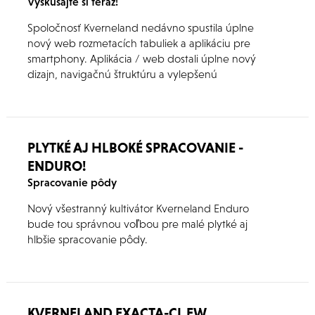
Vyskúšajte si teraz!
Spoločnosť Kverneland nedávno spustila úplne
nový web rozmetacích tabuliek a aplikáciu pre
smartphony. Aplikácia / web dostali úplne nový
dizajn, navigačnú štruktúru a vylepšenú
užívateľskú prívetivosť. Ďalej sú pridané
inštruktážne videá, ktoré vám pomôžu definovať
fyzikálne vlastnosti vášho hnojiva a správne
nastaviť rozmetadlo.
PLYTKÉ AJ HLBOKÉ SPRACOVANIE -
ENDURO!
Spracovanie pôdy
Nový všestranný kultivátor Kverneland Enduro
bude tou správnou voľbou pre malé plytké aj
hlbšie spracovanie pôdy.
KVERNELAND EXACTA-CL EW