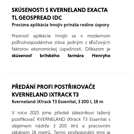
včetně jejich základních parametrů naleznete
SKÚSENOSTI S KVERNELAND EXACTA
níže v článku.
TL GEOSPREAD IDC
Precízna aplikácia hnojív prináša reálne úspory
Presnosť aplikácie hnojív sa v modernom
poľnohospodárstve stáva jedným z kľúčových
faktorov ekonomickej úspešnosti. Dôkazom je
skúsenosť britského farmára Henryho
Peasgooda
, ktorý na svojej farme v grófstve
Lincolnshire nahradil staršie rozmetadlo novým
modelom rozmetadla minerálnych hnojív
Kverneland Exacta TL GEOSPREAD iDC
.
PŘEDÁNÍ PROFI POSTŘIKOVAČE
Výsledkom boli nielen nižšie prevádzkové
KVERNELAND IXTRACK T3
náklady, ale aj výrazne lepšia kontrola nad
dávkovaním živín a celkovou efektivitou práce.
Kverneland iXtrack T3 Essential, 3 200 l, 18 m
V roce 2025 jsme předali zákazníkovi tažený
postřikovač KVERNELAND iXtrack T3 Essential s
objemem nádrže 3 200 litrů a pracovním
záběrem 18 metrů. Tento profesionální stroj je