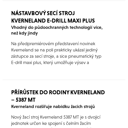
válci. Oběžný předpínač fólie zajišťuje rychlé a
přesné zabalení.
NÁSTAVBOVÝ SECÍ STROJ
KVERNELAND E-DRILL MAXI PLUS
Vhodný do půdoochranných technologií více,
než kdy jindy
Na předpremiérovém představení novinek
Kverneland se na poli prakticky ukázal jediný
zástupce za secí stroje, a sice pneumatický typ
E-drill maxi plus, který umožňuje výsev a
hnojení, případně setí dvou plodin současně při
jednom přejezdu.
PŘÍRŮSTEK DO RODINY KVERNELAND
– 5387 MT
Kverneland rozšiřuje nabídku žacích strojů
Nový žací stroj Kverneland 5387 MT je s dvojicí
jednotek určen ke spojení s čelním žacím