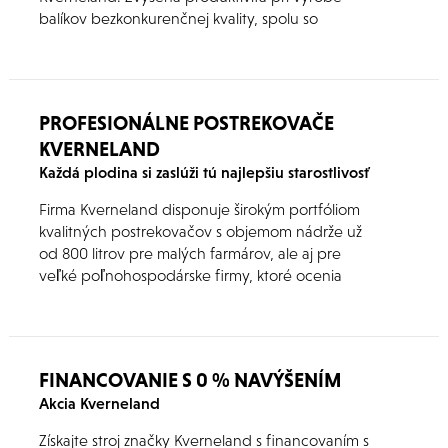
balíkov bezkonkurenčnej kvality, spolu so
skvelou dlhodobou životnosťou zabezpečujú
plynulý chod výroby balíkov.
PROFESIONÁLNE POSTREKOVAČE
KVERNELAND
Každá plodina si zaslúži tú najlepšiu starostlivosť
Firma Kverneland disponuje širokým portfóliom
kvalitných postrekovačov s objemom nádrže už
od 800 litrov pre malých farmárov, ale aj pre
veľké poľnohospodárske firmy, ktoré ocenia
maximálny objem nádrže až 8 300 litrov. V
ponuke sa nachádzajú ťahané, nesené ale aj
samochodné postrekovače so širokým výberom
voliteľného príslušenstva.
FINANCOVANIE S 0 % NAVÝŠENÍM
Akcia Kverneland
Získajte stroj značky Kverneland s financovaním s