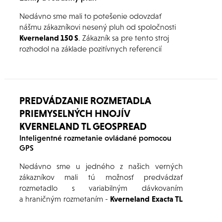
Nedávno sme mali to potešenie odovzdať
nášmu zákazníkovi nesený pluh od spoločnosti
Kverneland 150 S
. Zákazník sa pre tento stroj
rozhodol na základe pozitívnych referencií
súvisiacich so značkou Kverneland. Veríme, že
náš zákazník bude mať radosť zo spoľahlivého
výkonu a efektívnosti pluhu pri obrábaní pôdy.
PREDVÁDZANIE ROZMETADLA
PRIEMYSELNÝCH HNOJÍV
KVERNELAND TL GEOSPREAD
Inteligentné rozmetanie ovládané pomocou
GPS
Nedávno sme u jedného z našich verných
zákazníkov mali tú možnosť predvádzať
rozmetadlo s variabilným dávkovaním
a hraničným rozmetaním -
Kverneland Exacta TL
GEOSPREAD
.