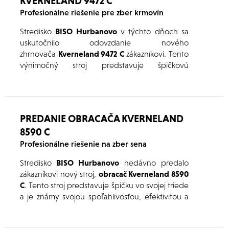
KVERNELAND 9472 C
Profesionálne riešenie pre zber krmovín
Stredisko
BISO Hurbanovo
v týchto dňoch sa
uskutočnilo odovzdanie nového
zhrnovača
Kverneland 9472 C
zákazníkovi. Tento
výnimočný stroj predstavuje špičkovú
technológiu v oblasti zberu krmovín a je
navrhnutý tak, aby uľahčil prácu profesionálom
v poľnohospodárstve a prispel k vyššej
efektivite zberu.
PREDANIE OBRACAČA KVERNELAND
8590 C
Profesionálne riešenie na zber sena
Stredisko
BISO Hurbanovo
nedávno predalo
zákazníkovi nový stroj,
obracač Kverneland 8590
C
. Tento stroj predstavuje špičku vo svojej triede
a je známy svojou spoľahlivosťou, efektivitou a
inovatívnym dizajnom. Obracač je určený na
obracanie sena, pričom zaisťuje rovnomerné a