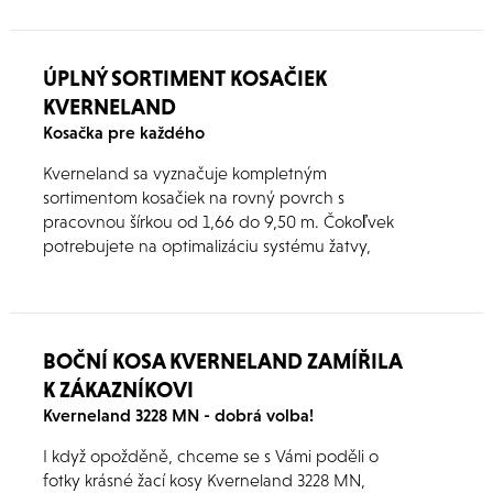
ÚPLNÝ SORTIMENT KOSAČIEK
KVERNELAND
Kosačka pre každého
Kverneland sa vyznačuje kompletným
sortimentom kosačiek na rovný povrch s
pracovnou šírkou od 1,66 do 9,50 m. Čokoľvek
potrebujete na optimalizáciu systému žatvy,
máme na tento účel vyrobený stroj na mieru.
BOČNÍ KOSA KVERNELAND ZAMÍŘILA
K ZÁKAZNÍKOVI
Kverneland 3228 MN - dobrá volba!
I když opožděně, chceme se s Vámi poděli o
fotky krásné žací kosy Kverneland 3228 MN,