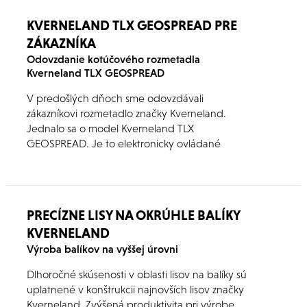
KVERNELAND TLX GEOSPREAD PRE
ZÁKAZNÍKA
Odovzdanie kotúčového rozmetadla
Kverneland TLX GEOSPREAD
V predošlých dňoch sme odovzdávali
zákazníkovi rozmetadlo značky Kverneland.
Jednalo sa o model Kverneland TLX
GEOSPREAD. Je to elektronicky ovládané
rozmetadlo vybavené štyrmi záťažovými
senzormi a jedným referenčným senzorom - pre
korekcie pri práci na poli - umožňuje váženie aj
pri jazde na nerovnom pozemku. Tento stroj je
PRECÍZNE LISY NA OKRÚHLE BALÍKY
schopný sám vykonávať kalibráciu pri práci po
KVERNELAND
základnom inicializačnom nastavení.
Výroba balíkov na vyššej úrovni
Dlhoročné skúsenosti v oblasti lisov na balíky sú
uplatnené v konštrukcii najnovších lisov značky
Kverneland. Zvýšená produktivita pri výrobe