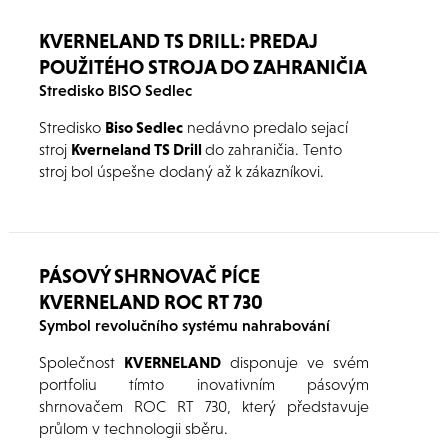
precízne rozmiestnenie sena, čo zvyšuje kvalitu
kŕmenia pre hospodárske zvieratá.
KVERNELAND TS DRILL: PREDAJ
POUŽITÉHO STROJA DO ZAHRANIČIA
Stredisko BISO Sedlec
Stredisko
Biso Sedlec
nedávno predalo sejací
stroj
Kverneland TS Drill
do zahraničia. Tento
stroj bol úspešne dodaný až k zákazníkovi.
PÁSOVÝ SHRNOVAČ PÍCE
KVERNELAND ROC RT 730
Symbol revolučního systému nahrabování
Společnost
KVERNELAND
disponuje ve svém
portfoliu tímto inovativním pásovým
shrnovačem ROC RT 730, který představuje
průlom v technologii sběru.