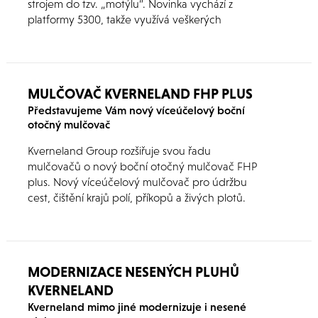
strojem do tzv. „motýlu“. Novinka vychází z
platformy 5300, takže využívá veškerých
osvědčených prvků zvyšujících kvalitu sklizně a
ovládání stroje.
MULČOVAČ KVERNELAND FHP PLUS
Představujeme Vám nový víceúčelový boční
otočný mulčovač
Kverneland Group rozšiřuje svou řadu
mulčovačů o nový boční otočný mulčovač FHP
plus. Nový víceúčelový mulčovač pro údržbu
cest, čištění krajů polí, příkopů a živých plotů.
Mimo to nový Kverneland FHP plus umožňuje
mnohostranné použití na trávě, ve světlém lese
a ve křovinách, a je tak ideální pro udržování
parků, zahrad a okrajů cest. V kombinaci s
MODERNIZACE NESENÝCH PLUHŮ
mulčovačem neseným na přídi (Kverneland
KVERNELAND
FRO nebo FRD) zajišťuje otočný mulčovač FHP
vysoký výkon za všech okolností.
Kverneland mimo jiné modernizuje i nesené