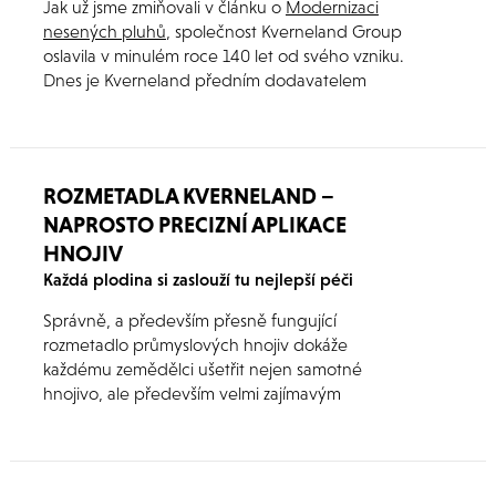
Jak už jsme zmiňovali v článku o
Modernizaci
nesených pluhů
, společnost Kverneland Group
oslavila v minulém roce 140 let od svého vzniku.
Dnes je Kverneland předním dodavatelem
široké škály zemědělské techniky.
ROZMETADLA KVERNELAND –
NAPROSTO PRECIZNÍ APLIKACE
HNOJIV
Každá plodina si zaslouží tu nejlepší péči
Správně, a především přesně fungující
rozmetadlo průmyslových hnojiv dokáže
každému zemědělci ušetřit nejen samotné
hnojivo, ale především velmi zajímavým
způsobem snížit náklady a zvýšit výnosy.
Například díky přesné aplikaci hnojiv nedochází
k polehání porostu v místech, která byla
přehnojena.