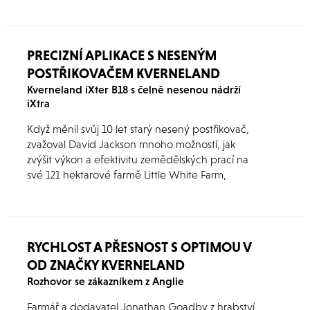
PRECIZNÍ APLIKACE S NESENÝM
POSTŘIKOVAČEM KVERNELAND
Kverneland iXter B18 s čelně nesenou nádrží
iXtra
Když měnil svůj 10 let starý nesený postřikovač,
zvažoval David Jackson mnoho možností, jak
zvýšit výkon a efektivitu zemědělských prací na
své 121 hektarové farmě Little White Farm,
Brancepeth v hrabství Durham.
RYCHLOST A PŘESNOST S OPTIMOU V
OD ZNAČKY KVERNELAND
Rozhovor se zákazníkem z Anglie
Farmář a dodavatel Jonathan Goadby z hrabství