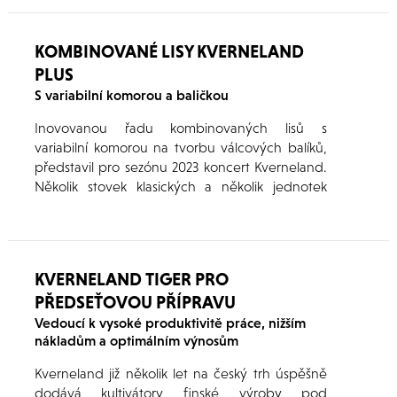
KOMBINOVANÉ LISY KVERNELAND
PLUS
S variabilní komorou a baličkou
Inovovanou řadu kombinovaných lisů s
variabilní komorou na tvorbu válcových balíků,
představil pro sezónu 2023 koncert Kverneland.
Několik stovek klasických a několik jednotek
kombinovaných variabilních lisů Kverneland a
řady 6700 již pracuje u spokojených uživatelů v
České republice i na Slovensku.
KVERNELAND TIGER PRO
PŘEDSEŤOVOU PŘÍPRAVU
Vedoucí k vysoké produktivitě práce, nižším
nákladům a optimálním výnosům
Kverneland již několik let na český trh úspěšně
dodává kultivátory finské výroby pod