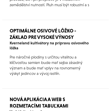
zemědělství nutností. Pluh musí být robustní a s
dlouhou životností, aby se investice vyplatila. To
Vám nová generace pluhů firmy Kverneland
zajistí.
OPTIMÁLNE OSIVOVÉ LÔŽKO -
ZÁKLAD PRE VYSOKÉ VÝNOSY
Kverneland kultivátory na prípravu osivového
lôžka
Pre náročné plodiny s určitou vitalitou a
klíčivosťou semien bude mať sejba zásadný
význam a bude mať vplyv na rovnomerný
výskyt jedincov a vývoj rastlín.
NOVÁ APLIKÁCIA A WEB S
ROZMETACÍMI TABUĽKAMI