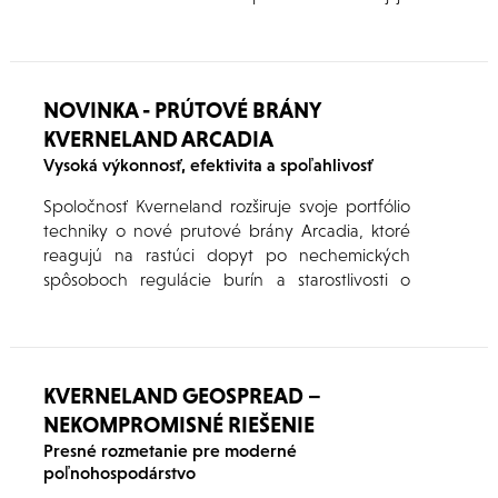
navržen pro náročné podmínky moderního
zemědělství, kde je kladen důraz na vysokou
přesnost aplikace, stabilní výkon a maximální
komfort obsluhy při každodenním provozu.
NOVINKA - PRÚTOVÉ BRÁNY
KVERNELAND ARCADIA
Vysoká výkonnosť, efektivita a spoľahlivosť
Spoločnosť Kverneland rozširuje svoje portfólio
techniky o nové prutové brány Arcadia, ktoré
reagujú na rastúci dopyt po nechemických
spôsoboch regulácie burín a starostlivosti o
pôdu. Novinka nadväzuje na existujúci sortiment
mechanického pletia značky Kverneland a je
určená pre široké spektrum plodín aj
pestovateľských podmienok.
KVERNELAND GEOSPREAD –
NEKOMPROMISNÉ RIEŠENIE
Presné rozmetanie pre moderné
poľnohospodárstvo