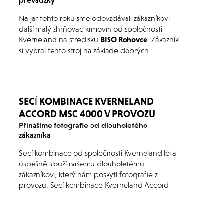
prevádzky
Na jar tohto roku sme odovzdávali zákazníkovi
ďalší malý zhrňovač krmovín od spoločnosti
Kverneland na stredisku
BISO Rohovce
. Zákazník
si vybral tento stroj na základe dobrých
skúseností so značkou Kverneland a my mu
prajeme, aby to takto zostalo aj naďalej.
SECÍ KOMBINACE KVERNELAND
ACCORD MSC 4000 V PROVOZU
Přinášíme fotografie od dlouholetého
zákazníka
Secí kombinace od společnosti Kverneland léta
úspěšně slouží našemu dlouholetému
zákazníkovi, který nám poskytl fotografie z
provozu. Secí kombinace Kverneland Accord
MSC představuje výkonnou technologii pro
profesionální farmáře a podniky služeb.