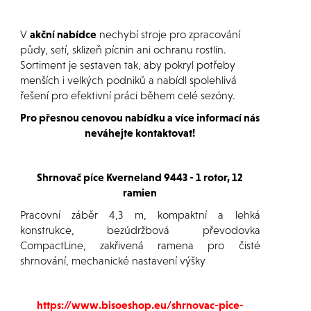
V
akční nabídce
nechybí stroje pro zpracování
půdy, setí, sklizeň pícnin ani ochranu rostlin.
Sortiment je sestaven tak, aby pokryl potřeby
menších i velkých podniků a nabídl spolehlivá
řešení pro efektivní práci během celé sezóny.
Pro přesnou cenovou nabídku a více informací nás
neváhejte kontaktovat!
Shrnovač píce Kverneland 9443 - 1 rotor, 12
ramien
Pracovní záběr 4,3 m, kompaktní a lehká
konstrukce, bezúdržbová převodovka
CompactLine, zakřivená ramena pro čisté
shrnování, mechanické nastavení výšky
https://www.bisoeshop.eu/shrnovac-pice-