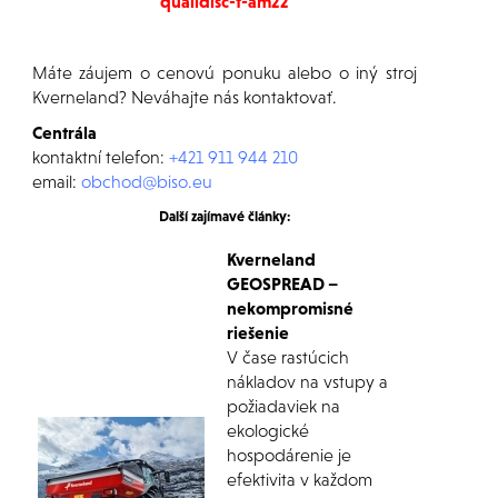
qualidisc-t-am22
Máte záujem o cenovú ponuku alebo o iný stroj
Kverneland
? Neváhajte nás kontaktovať.
Centrála
kontaktní telefon:
+421 911 944 210
email:
obchod@biso.eu
Další zajímavé články:
Kverneland
GEOSPREAD –
nekompromisné
riešenie
V čase rastúcich
nákladov na vstupy a
požiadaviek na
ekologické
hospodárenie je
efektivita v každom