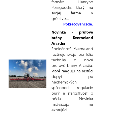
farmára Henryho
Peasgooda, ktorý na
svojej farme v
grófstve...
Pokračování zde.
Novinka - prútové
brány Kverneland
Arcadia
Spoločnosť Kverneland
rozširuje svoje portfólio
techniky o nové
prutové brány Arcadia,
ktoré reagujú na rastúci
dopyt po
nechemických
spôsoboch regulácie
burín a starostlivosti o
pôdu. Novinka
nadväzuje na
existujúci...