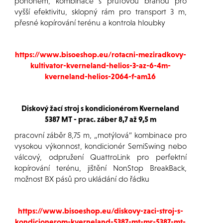
pohonem, kombinace s prutovou bránou pro
vyšší efektivitu, sklopný rám pro transport 3 m,
přesné kopírování terénu a kontrola hloubky
https://www.bisoeshop.eu/rotacni-meziradkovy-
kultivator-kverneland-helios-3-az-6-4m-
kverneland-helios-2064-f-am16
Diskový žací stroj s kondicionérom Kverneland
5387 MT - prac. záber 8,7 až 9,5 m
pracovní záběr 8,75 m, „motýlová“ kombinace pro
vysokou výkonnost, kondicionér SemiSwing nebo
válcový, odpružení QuattroLink pro perfektní
kopírování terénu, jištění NonStop BreakBack,
možnost BX pásů pro ukládání do řádku
https://www.bisoeshop.eu/diskovy-zaci-stroj-s-
kondicionerom-kverneland-5387-mt-mr-5387-mt-