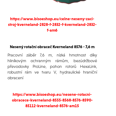
https://www.bisoeshop.eu/celne-neseny-zaci-
stroj-kverneland-2828-f-2832-f-kverneland-2832-
f-am6
Nesený rotační obraceč Kverneland 8576 - 7,6 m
Pracovní záběr 7,6 m, nízká hmotnost díky
hliníkovým ochranným rámům, bezúdržbové
převodovky ProLine, pohon rotorů HexaLink,
robustní rám ve tvaru V, hydraulické hraniční
obracení
https://www.bisoeshop.eu/nesene-rotacni-
obracece-kverneland-8555-8568-8576-8590-
85112-kverneland-8576-am15