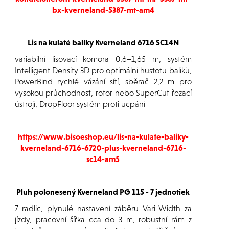
bx-kverneland-5387-mt-am4
Lis na kulaté balíky Kverneland 6716 SC14N
variabilní lisovací komora 0,6–1,65 m, systém
Intelligent Density 3D pro optimální hustotu balíků,
PowerBind rychlé vázání sítí, sběrač 2,2 m pro
vysokou průchodnost, rotor nebo SuperCut řezací
ústrojí, DropFloor systém proti ucpání
https://www.bisoeshop.eu/lis-na-kulate-baliky-
kverneland-6716-6720-plus-kverneland-6716-
sc14-am5
Pluh polonesený Kverneland PG 115 - 7 jednotiek
7 radlic, plynulé nastavení záběru Vari-Width za
jízdy, pracovní šířka cca do 3 m, robustní rám z