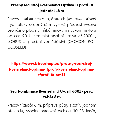
Přesný secí stroj Kverneland Optima TFprofi - 8
jednotek, 6 m
Pracovní záběr cca 6 m, 8 secích jednotek, tažený
hydraulicky sklopný rám, vysoká přesnost výsevu
pro různé plodiny, nízké nároky na výkon traktoru
od cca 90 k, centrální zásobník osiva až 2000 l,
ISOBUS a precizní zemědělství (GEOCONTROL,
GEOSEED)
https://www.bisoeshop.eu/presny-seci-stroj-
kverneland-optima-tfprofi-kverneland-optima-
tfprofi-8r-am11
Secí kombinace Kverneland U-drill 6001 - prac.
záběr 6 m
Pracovní záběr 6 m, příprava půdy a setí v jednom
přejezdu, vysoká pracovní rychlost 10–18 km/h,