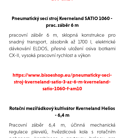
Pneumatický secí stroj Kverneland SATIO 1060 -
prac. záběr 6 m
pracovní záběr 6 m, sklopná konstrukce pro
snadný transport, zásobník až 1700 l, elektrické
dávkování ELDOS, přesné uložení osiva botkami
CX-II, vysoká pracovní rychlost a výkon
https://www.bisoeshop.eu/pneumaticky-seci-
stroj-kverneland-satio-3-az-6-m-kverneland-
satio-1060-f-am10
Rotační meziřádkový kultivátor Kverneland Helios
- 6,4 m
Pracovní záběr 6,4 m, účinná mechanická
regulace plevelů, hvězdicová kola s rotačním