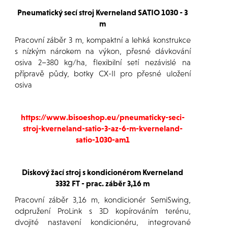
Pneumatický secí stroj Kverneland SATIO 1030 - 3
m
Pracovní záběr 3 m, kompaktní a lehká konstrukce
s nízkým nárokem na výkon, přesné dávkování
osiva 2–380 kg/ha, flexibilní setí nezávislé na
přípravě půdy, botky CX-II pro přesné uložení
osiva
https://www.bisoeshop.eu/pneumaticky-seci-
stroj-kverneland-satio-3-az-6-m-kverneland-
satio-1030-am1
Diskový žací stroj s kondicionérom Kverneland
3332 FT - prac. záběr 3,16 m
Pracovní záběr 3,16 m, kondicionér SemiSwing,
odpružení ProLink s 3D kopírováním terénu,
dvojité nastavení kondicionéru, integrované