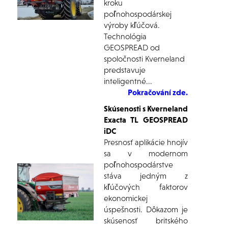
kroku
poľnohospodárskej
výroby kľúčová.
Technológia
GEOSPREAD od
spoločnosti Kverneland
predstavuje
inteligentné...
Pokračování zde.
Skúsenosti s Kverneland
Exacta TL GEOSPREAD
iDC
Presnosť aplikácie hnojív
sa v modernom
poľnohospodárstve
stáva jedným z
kľúčových faktorov
ekonomickej
úspešnosti. Dôkazom je
skúsenosť britského