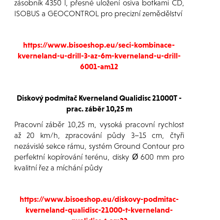
zásobník 4350 l, přesné uložení osiva botkami CD,
ISOBUS a GEOCONTROL pro precizní zemědělství
https://www.bisoeshop.eu/seci-kombinace-
kverneland-u-drill-3-az-6m-kverneland-u-drill-
6001-am12
Diskový podmítač Kverneland Qualidisc 21000T -
prac. záběr 10,25 m
Pracovní záběr 10,25 m, vysoká pracovní rychlost
až 20 km/h, zpracování půdy 3–15 cm, čtyři
nezávislé sekce rámu, systém Ground Contour pro
perfektní kopírování terénu, disky Ø 600 mm pro
kvalitní řez a míchání půdy
https://www.bisoeshop.eu/diskovy-podmitac-
kverneland-qualidisc-21000-t-kverneland-