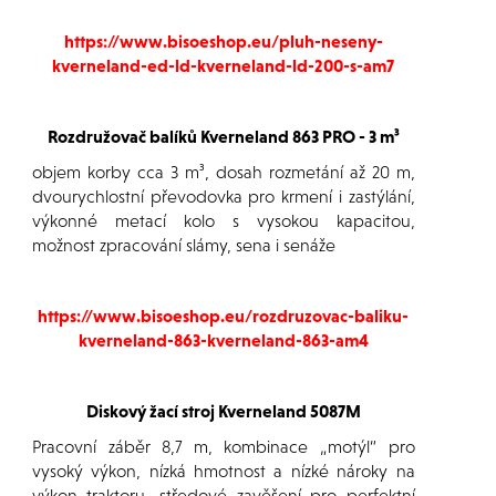
https://www.bisoeshop.eu/pluh-neseny-
kverneland-ed-ld-kverneland-ld-200-s-am7
Rozdružovač balíků Kverneland 863 PRO - 3 m³
objem korby cca 3 m³, dosah rozmetání až 20 m,
dvourychlostní převodovka pro krmení i zastýlání,
výkonné metací kolo s vysokou kapacitou,
možnost zpracování slámy, sena i senáže
https://www.bisoeshop.eu/rozdruzovac-baliku-
kverneland-863-kverneland-863-am4
Diskový žací stroj Kverneland 5087M
Pracovní záběr 8,7 m, kombinace „motýl“ pro
vysoký výkon, nízká hmotnost a nízké nároky na
výkon traktoru, středové zavěšení pro perfektní