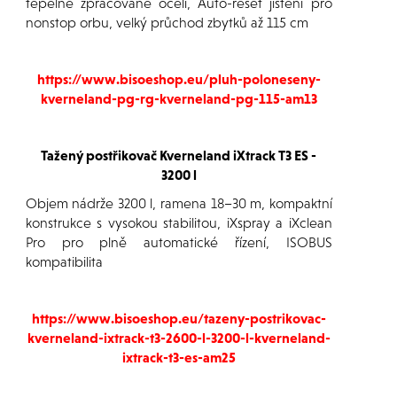
tepelně zpracované oceli, Auto-reset jištění pro
nonstop orbu, velký průchod zbytků až 115 cm
https://www.bisoeshop.eu/pluh-poloneseny-
kverneland-pg-rg-kverneland-pg-115-am13
Tažený postřikovač Kverneland iXtrack T3 ES -
3200 l
Objem nádrže 3200 l, ramena 18–30 m, kompaktní
konstrukce s vysokou stabilitou, iXspray a iXclean
Pro pro plně automatické řízení, ISOBUS
kompatibilita
https://www.bisoeshop.eu/tazeny-postrikovac-
kverneland-ixtrack-t3-2600-l-3200-l-kverneland-
ixtrack-t3-es-am25