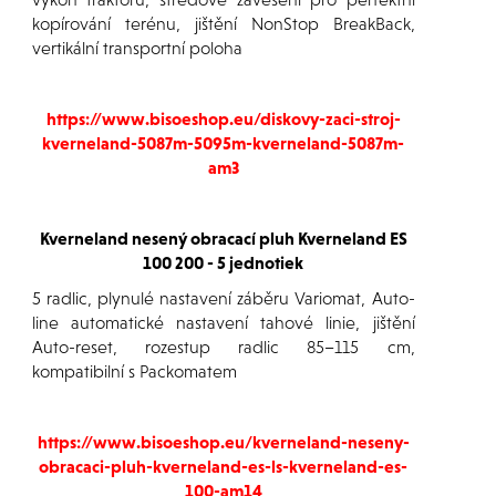
kopírování terénu, jištění NonStop BreakBack,
vertikální transportní poloha
https://www.bisoeshop.eu/diskovy-zaci-stroj-
kverneland-5087m-5095m-kverneland-5087m-
am3
Kverneland nesený obracací pluh Kverneland ES
100 200 - 5 jednotiek
5 radlic, plynulé nastavení záběru Variomat, Auto-
line automatické nastavení tahové linie, jištění
Auto-reset, rozestup radlic 85–115 cm,
kompatibilní s Packomatem
https://www.bisoeshop.eu/kverneland-neseny-
obracaci-pluh-kverneland-es-ls-kverneland-es-
100-am14