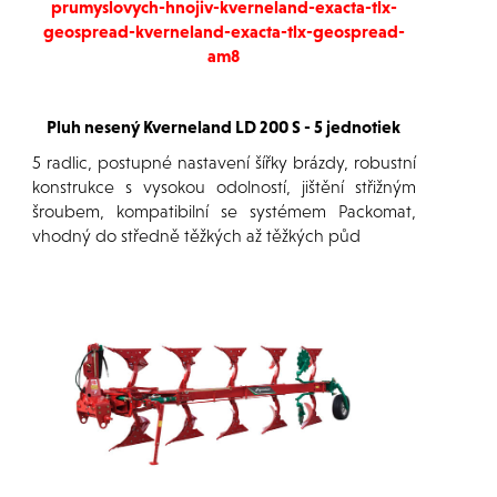
prumyslovych-hnojiv-kverneland-exacta-tlx-
geospread-kverneland-exacta-tlx-geospread-
am8
Pluh nesený Kverneland LD 200 S - 5 jednotiek
5 radlic, postupné nastavení šířky brázdy, robustní
konstrukce s vysokou odolností, jištění střižným
šroubem, kompatibilní se systémem Packomat,
vhodný do středně těžkých až těžkých půd