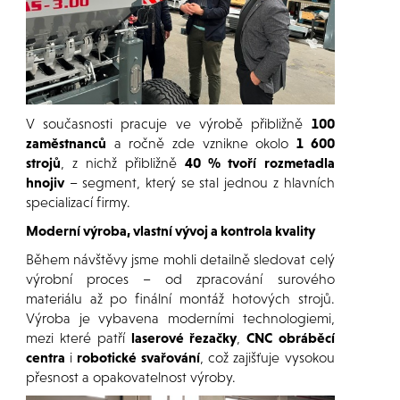
V současnosti pracuje ve výrobě přibližně
100
zaměstnanců
a ročně zde vznikne okolo
1 600
strojů
, z nichž přibližně
40 % tvoří rozmetadla
hnojiv
– segment, který se stal jednou z hlavních
specializací firmy.
Moderní výroba, vlastní vývoj a kontrola kvality
Během návštěvy jsme mohli detailně sledovat celý
výrobní proces – od zpracování surového
materiálu až po finální montáž hotových strojů.
Výroba je vybavena moderními technologiemi,
mezi které patří
laserové řezačky
,
CNC obráběcí
centra
i
robotické svařování
, což zajišťuje vysokou
přesnost a opakovatelnost výroby.