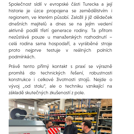
Společnost sídlí v evropské části Turecka a její
historie je úzce propojena se zemědělstvím i
regionem, ve kterém působí. Založil ji již dědeček
dnešních majitelů a dnes se na jejím vedení
aktivně podílí třetí generace rodiny. Ta přitom
nezůstává pouze u manažerských rozhodnutí –
celá rodina sama hospodaří, a vyráběné stroje
proto nejprve testuje v reálných polních
podmínkách.
Právě tento přímý kontakt s praxí se výrazně
promítá do technických řešení, robustnosti
konstrukce i celkové životnosti strojů. Nejde o
vývoj „od stolu“, ale o techniku vznikající na
základě skutečných zkušeností z pole.