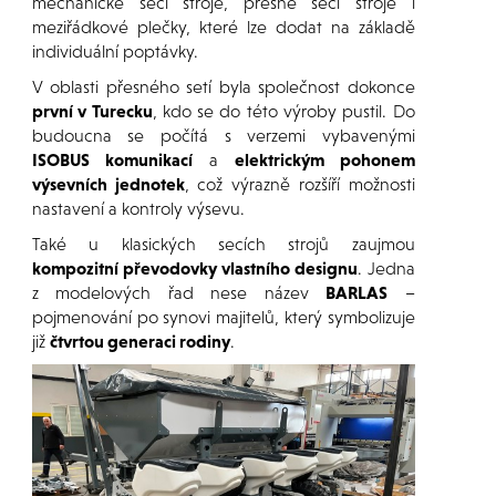
mechanické secí stroje, přesné secí stroje i
meziřádkové plečky, které lze dodat na základě
individuální poptávky.
V oblasti přesného setí byla společnost dokonce
první v Turecku
, kdo se do této výroby pustil. Do
budoucna se počítá s verzemi vybavenými
ISOBUS komunikací
a
elektrickým pohonem
výsevních jednotek
, což výrazně rozšíří možnosti
nastavení a kontroly výsevu.
Také u klasických secích strojů zaujmou
kompozitní převodovky vlastního designu
. Jedna
z modelových řad nese název
BARLAS
–
pojmenování po synovi majitelů, který symbolizuje
již
čtvrtou generaci rodiny
.