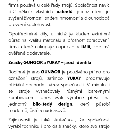
firma používá u celé řady strojů. Společnost navíc
drží několik vlastních
patentů
, jejichž cílem je
zvýšení životnosti, snížení hmotnosti a dlouhodobá
provozní spolehlivost.
Opotřebitelné díly, u nichž je kladen extrémní
důraz na kvalitu materiálu a přesnost zpracování,
firma cíleně nakupuje například v
Itálii
, kde má
ověřené dodavatele.
Značky GUNGOR a YUKAY – jasná identita
Rodinné jméno
GUNGOR
je používáno přímo pro
označení strojů, zatímco
YUKAY
představuje
oficiální obchodní název společnosti. V minulosti
se stroje vyznačovaly různými barevnými
kombinacemi, dnes však výrobce přešel na
jednotný
bílo-šedý design
, který působí
moderně, čistě a nadčasově.
Zajímavostí je také skutečnost, že společnost
vyrábí techniku i pro další značky, které své stroje