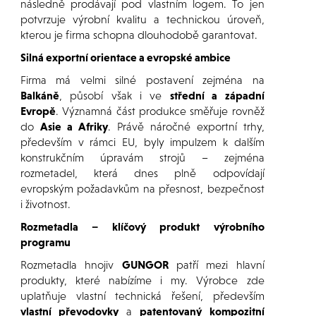
následně prodávají pod vlastním logem. To jen
potvrzuje výrobní kvalitu a technickou úroveň,
kterou je firma schopna dlouhodobě garantovat.
Silná exportní orientace a evropské ambice
Firma má velmi silné postavení zejména na
Balkáně
, působí však i ve
střední a západní
Evropě
. Významná část produkce směřuje rovněž
do
Asie a Afriky
. Právě náročné exportní trhy,
především v rámci EU, byly impulzem k dalším
konstrukčním úpravám strojů – zejména
rozmetadel, která dnes plně odpovídají
evropským požadavkům na přesnost, bezpečnost
i životnost.
Rozmetadla – klíčový produkt výrobního
programu
Rozmetadla hnojiv
GUNGOR
patří mezi hlavní
produkty, které nabízíme i my. Výrobce zde
uplatňuje vlastní technická řešení, především
vlastní převodovky
a
patentovaný kompozitní