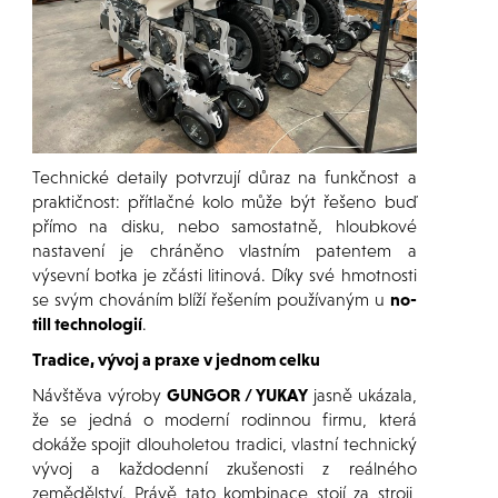
Technické detaily potvrzují důraz na funkčnost a
praktičnost: přítlačné kolo může být řešeno buď
přímo na disku, nebo samostatně, hloubkové
nastavení je chráněno vlastním patentem a
výsevní botka je zčásti litinová. Díky své hmotnosti
se svým chováním blíží řešením používaným u
no-
till technologií
.
Tradice, vývoj a praxe v jednom celku
Návštěva výroby
GUNGOR / YUKAY
jasně ukázala,
že se jedná o moderní rodinnou firmu, která
dokáže spojit dlouholetou tradici, vlastní technický
vývoj a každodenní zkušenosti z reálného
zemědělství. Právě tato kombinace stojí za stroji,