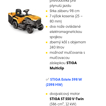
prevodovka pre
plynulú jazdu
šírka záberu 98 cm
7 výšok kosenia (25 –
80 mm)
dva nože ovládané
elektromagnetickou
spojkou
zberný kôš s objemom
240 litrov
možnosť mulčovania s
mulčovacou
záslepkou
STIGA
Multiclip
✅
STIGA Estate 598 W
(2398 HW)
dvojvalcový motor
STIGA ST 550 V-Twin
(586 cm³, 12 kW)