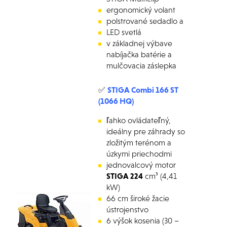
ergonomický volant
polstrované sedadlo a
LED svetlá
v základnej výbave
nabíjačka batérie a
mulčovacia záslepka
✅
STIGA Combi 166 ST
(1066 HQ)
ľahko ovládateľný,
ideálny pre záhrady so
zložitým terénom a
úzkymi priechodmi
jednovalcový motor
STIGA 224
cm³ (4,41
kW)
66 cm široké žacie
ústrojenstvo
6 výšok kosenia (30 –