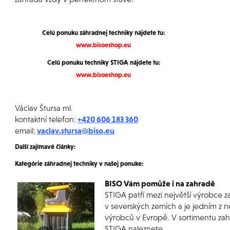
Celú ponuku záhradnej techniky nájdete tu:
www.bisoeshop.eu
Celú ponuku techniky STIGA nájdete tu:
www.bisoeshop.eu
Václav Štursa ml.
kontaktní telefon:
+420 606 183 360
email:
vaclav.stursa@biso.eu
Další zajímavé články:
Kategórie záhradnej techniky
v našej ponuke
:
BISO Vám pomůže i na zahradě
STIGA patří mezi největší výrobce z
v severských zemích a je jedním z n
výrobců v Evropě. V sortimentu zah
STIGA naleznete...