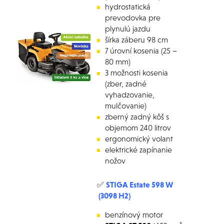
hydrostatická
prevodovka pre
plynulú jazdu
šírka záberu 98 cm
7 úrovní kosenia (25 –
80 mm)
3 možnosti kosenia
(zber, zadné
vyhadzovanie,
mulčovanie)
zberný zadný kôš s
objemom 240 litrov
ergonomický volant
elektrické zapínanie
nožov
✅
STIGA Estate 598 W
(3098 H2)
benzínový motor