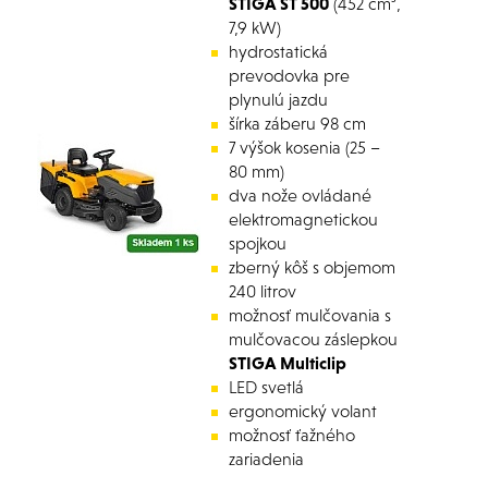
STIGA ST 500
(452 cm³,
7,9 kW)
hydrostatická
prevodovka pre
plynulú jazdu
šírka záberu 98 cm
7 výšok kosenia (25 –
80 mm)
dva nože ovládané
elektromagnetickou
spojkou
zberný kôš s objemom
240 litrov
možnosť mulčovania s
mulčovacou záslepkou
STIGA Multiclip
LED svetlá
ergonomický volant
možnosť ťažného
zariadenia