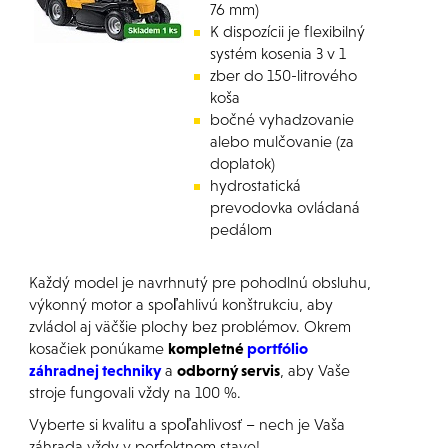
76 mm)
K dispozícii je flexibilný
systém kosenia 3 v 1
zber do 150-litrového
koša
bočné vyhadzovanie
alebo mulčovanie (za
doplatok)
hydrostatická
prevodovka ovládaná
pedálom
Každý model je navrhnutý pre pohodlnú obsluhu,
výkonný motor a spoľahlivú konštrukciu, aby
zvládol aj väčšie plochy bez problémov. Okrem
kosačiek ponúkame
kompletné
portfólio
záhradnej techniky
a
odborný servis
, aby Vaše
stroje fungovali vždy na 100 %.
Vyberte si kvalitu a spoľahlivosť – nech je Vaša
záhrada vždy v perfektnom stave!