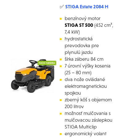
✅
STIGA Estate 2084 H
benzínový motor
STIGA ST 500
(452 cm³,
7,4 kW)
hydrostatická
prevodovka pre
plynulú jazdu
šírka záberu 84 cm
7 úrovní výšky kosenia
(25 – 80 mm)
dva nože ovládané
elektromagnetickou
spojkou
zberný kôš s objemom
200 litrov
možnosť mulčovania s
mulčovacou záslepkou
STIGA Multiclip
ergonomický volant