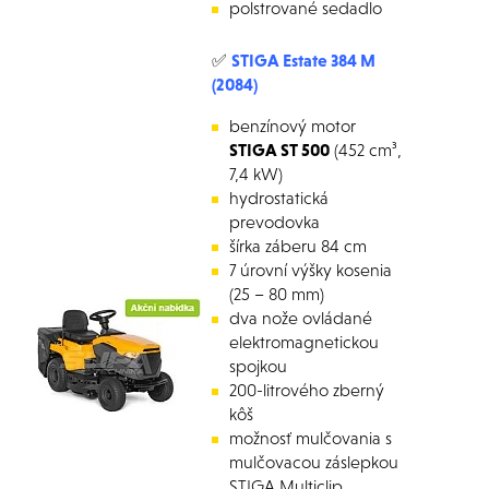
polstrované sedadlo
✅
STIGA Estate 384 M
(2084)
benzínový motor
STIGA ST 500
(452 cm³,
7,4 kW)
hydrostatická
prevodovka
šírka záberu 84 cm
7 úrovní výšky kosenia
(25 – 80 mm)
dva nože ovládané
elektromagnetickou
spojkou
200-litrového zberný
kôš
možnosť mulčovania s
mulčovacou záslepkou
STIGA Multiclip