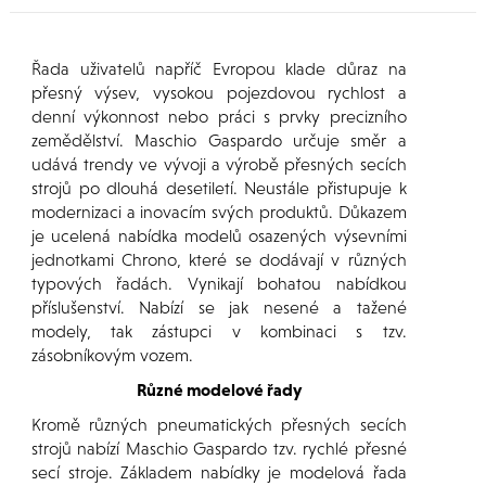
Řada uživatelů napříč Evropou klade důraz na
přesný výsev, vysokou pojezdovou rychlost a
denní výkonnost nebo práci s prvky precizního
zemědělství. Maschio Gaspardo určuje směr a
udává trendy ve vývoji a výrobě přesných secích
strojů po dlouhá desetiletí. Neustále přistupuje k
modernizaci a inovacím svých produktů. Důkazem
je ucelená nabídka modelů osazených výsevními
jednotkami Chrono, které se dodávají v různých
typových řadách. Vynikají bohatou nabídkou
příslušenství. Nabízí se jak nesené a tažené
modely, tak zástupci v kombinaci s tzv.
zásobníkovým vozem.
Různé modelové řady
Kromě různých pneumatických přesných secích
strojů nabízí Maschio Gaspardo tzv. rychlé přesné
secí stroje. Základem nabídky je modelová řada