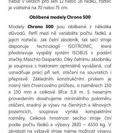
nabízí v verzích pro setí 12 nebo 16 řádků, rozteč
je volitelná na 70 nebo 75 cm.
Oblíbené modely Chrono 500
Modely
Chrono 500
jsou oblíbené z několika
důvodů. Patří mezi ně variabilita počtu řádků a
jejich rozteče. Jak čelní zásobník, tak secí stroje
disponuje technologií ISOTRONIC, která
představuje vyspělý systém ISOBUS v podání
značky Maschio Gaspardo. Díky čelnímu zásobníku
je souprava s traktorem optimálně vyvážená, což
usnadňuje práci při setí, otáčení na souvratích i
přepravě. Základním konstrukčním prvkem je
nosný rám čtvercového průřezu, o rozměrech 150
x 150 mm a celkové šířce 5,8 m. S neseným
provedením dosahujeme minimálního poloměru
otáčení, snadný je výsev na členitých a klínových
pozemcích, souprava vyniká kompaktními
rozměry. Celková hmotnost secího stroje činí
podle počtu řádků a výbavy 2820 – 4550 kg. V
závislosti na výbavě stroje máme možnost výsevu