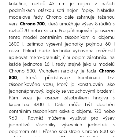
kukuřice, rozteč 45 cm je nejen v našich
podmínkách otázkou setí nejen řepky. Nabídka
modelové řady Chrono dále zahrnuje taženou
verzi
Chrono 700
, která umožňuje výsev 8 řádků s
roztečí 70 nebo 75 cm. Pro přihnojování je osazen
tento model centrálním zásobníkem o objemu
1600 l, zatímco výsevní jednotky pojmou 60 l
osiva. Pokud bude technika vybavena možností
aplikovat mikro-granulát, činí objem zásobníku na
každé jednotce 16 l, tedy stejně jako u modelů
Chrono 500. Vrcholem nabídky je řada
Chrono
800
, která představuje kombinaci tzv.
zásobníkového vozu, který je konstruován jako
jednonápravový, logicky se vzduchovými brzdami.
Rám vozu je osazen zásobníkem hnojiva s
kapacitou 3200 l. Dále může být doplněn
centrálním zásobníkem osiva o objemu 720 nebo
960 l. Rovněž můžeme využívat pro výsev
jednotlivé zásobníky výsevních jednotek s
objemem 60 l. Přesné secí stroje Chrono 800 se