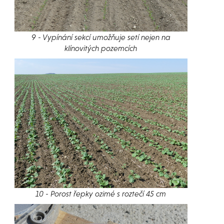
9 - Vypínání sekcí umožňuje setí nejen na
klínovitých pozemcích
10 - Porost řepky ozimé s roztečí 45 cm