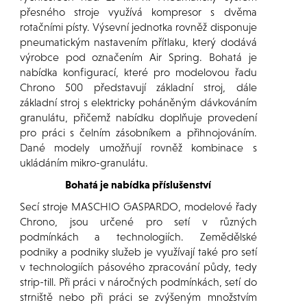
přesného stroje využívá kompresor s dvěma
rotačními písty. Výsevní jednotka rovněž disponuje
pneumatickým nastavením přítlaku, který dodává
výrobce pod označením Air Spring. Bohatá je
nabídka konfigurací, které pro modelovou řadu
Chrono 500 představují základní stroj, dále
základní stroj s elektricky poháněným dávkováním
granulátu, přičemž nabídku doplňuje provedení
pro práci s čelním zásobníkem a přihnojováním.
Dané modely umožňují rovněž kombinace s
ukládáním mikro-granulátu.
Bohatá je nabídka příslušenství
Secí stroje MASCHIO GASPARDO, modelové řady
Chrono, jsou určené pro setí v různých
podmínkách a technologiích. Zemědělské
podniky a podniky služeb je využívají také pro setí
v technologiích pásového zpracování půdy, tedy
strip-till. Při práci v náročných podmínkách, setí do
strniště nebo při práci se zvýšeným množstvím