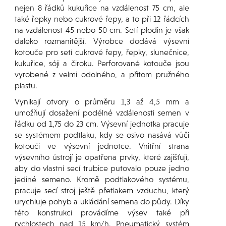
nejen 8 řádků kukuřice na vzdálenost 75 cm, ale
také řepky nebo cukrové řepy, a to při 12 řádcích
na vzdálenost 45 nebo 50 cm. Setí plodin je však
daleko rozmanitější. Výrobce dodává výsevní
kotouče pro setí cukrové řepy, řepky, slunečnice,
kukuřice, sóji a čiroku. Perforované kotouče jsou
vyrobené z velmi odolného, a přitom pružného
plastu.
Vynikají otvory o průměru 1,3 až 4,5 mm a
umožňují dosažení podélné vzdálenosti semen v
řádku od 1,75 do 23 cm. Výsevní jednotka pracuje
se systémem podtlaku, kdy se osivo nasává vůči
kotouči ve výsevní jednotce. Vnitřní strana
výsevního ústrojí je opatřena prvky, které zajišťují,
aby do vlastní secí trubice putovalo pouze jedno
jediné semeno. Kromě podtlakového systému,
pracuje secí stroj ještě přetlakem vzduchu, který
urychluje pohyb a ukládání semena do půdy. Díky
této konstrukci provádíme výsev také při
rychlostech nad 15 km/h. Pneumatický systém