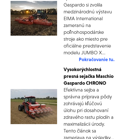
Gaspardo si zvolila
medzinárodnú výstavu
EIMA International
zameranú na
poľnohospodárske
stroje ako miesto pre
oficiálne predstavenie
modelu JUMBO X...
Pokračovanie tu.
Vysokorýchlostná
presná sejačka Maschio
Gaspardo CHRONO
Efektívna sejba a
správna príprava pôdy
zohrávajú kľúčovú
úlohu pri dosahovaní
zdravého rastu plodín a
maximalizácii úrody.
Tento článok sa
zameriava na výsledky...