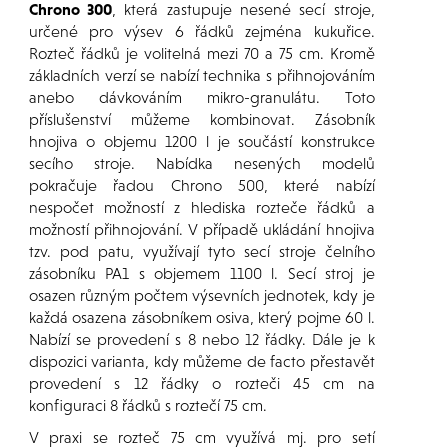
Chrono 300
, která zastupuje nesené secí stroje,
určené pro výsev 6 řádků zejména kukuřice.
Rozteč řádků je volitelná mezi 70 a 75 cm. Kromě
základních verzí se nabízí technika s přihnojováním
anebo dávkováním mikro-granulátu. Toto
příslušenství můžeme kombinovat. Zásobník
hnojiva o objemu 1200 l je součástí konstrukce
secího stroje. Nabídka nesených modelů
pokračuje řadou Chrono 500, které nabízí
nespočet možností z hlediska rozteče řádků a
možností přihnojování. V případě ukládání hnojiva
tzv. pod patu, využívají tyto secí stroje čelního
zásobníku PA1 s objemem 1100 l. Secí stroj je
osazen různým počtem výsevních jednotek, kdy je
každá osazena zásobníkem osiva, který pojme 60 l.
Nabízí se provedení s 8 nebo 12 řádky. Dále je k
dispozici varianta, kdy můžeme de facto přestavět
provedení s 12 řádky o rozteči 45 cm na
konfiguraci 8 řádků s roztečí 75 cm.
V praxi se rozteč 75 cm využívá mj. pro setí