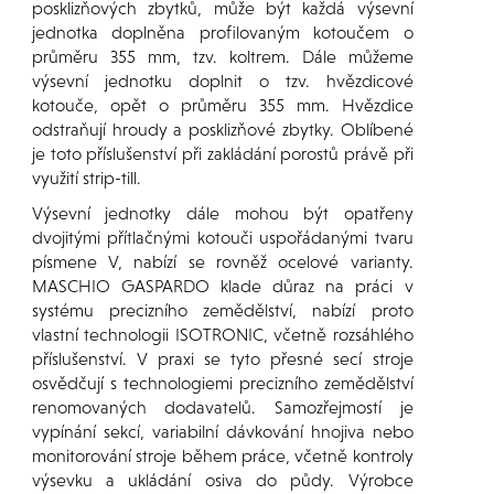
posklizňových zbytků, může být každá výsevní
jednotka doplněna profilovaným kotoučem o
průměru 355 mm, tzv. koltrem. Dále můžeme
výsevní jednotku doplnit o tzv. hvězdicové
kotouče, opět o průměru 355 mm. Hvězdice
odstraňují hroudy a posklizňové zbytky. Oblíbené
je toto příslušenství při zakládání porostů právě při
využití strip-till.
Výsevní jednotky dále mohou být opatřeny
dvojitými přítlačnými kotouči uspořádanými tvaru
písmene V, nabízí se rovněž ocelové varianty.
MASCHIO GASPARDO klade důraz na práci v
systému precizního zemědělství, nabízí proto
vlastní technologii ISOTRONIC, včetně rozsáhlého
příslušenství. V praxi se tyto přesné secí stroje
osvědčují s technologiemi precizního zemědělství
renomovaných dodavatelů. Samozřejmostí je
vypínání sekcí, variabilní dávkování hnojiva nebo
monitorování stroje během práce, včetně kontroly
výsevku a ukládání osiva do půdy. Výrobce