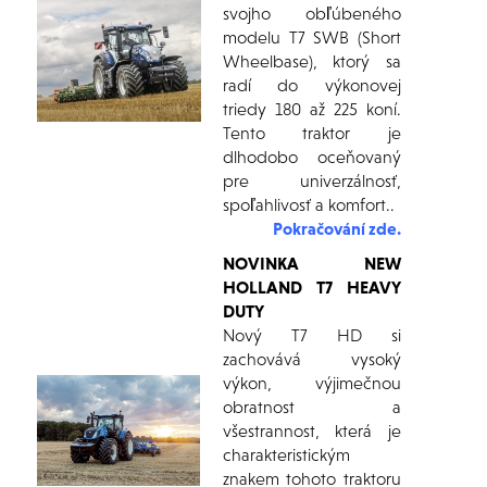
svojho obľúbeného
modelu T7 SWB (Short
Wheelbase), ktorý sa
radí do výkonovej
triedy 180 až 225 koní.
Tento traktor je
dlhodobo oceňovaný
pre univerzálnosť,
spoľahlivosť a komfort..
Pokračování zde.
NOVINKA NEW
HOLLAND T7 HEAVY
DUTY
Nový T7 HD si
zachovává vysoký
výkon, výjimečnou
obratnost a
všestrannost, která je
charakteristickým
znakem tohoto traktoru