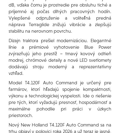
dB, vďaka čomu je prostredie pre obsluhu tiché a
príjemné aj počas dlhých pracovných hodín.
Vylepšené odpruženie a voliteľná predná
náprava Terraglide znižujú vibrácie a zlepšujú
stabilitu na nerovnom povrchu.
Dizajn traktora prešiel modernizáciou. Elegantné
línie a prémiové vyhotovenie Blue Power
zvýrazňujú jeho prestíž – tmavý kovový odtieň
modrej, chrómové detaily a nové LED svetlomety
dodávajú stroju moderný a reprezentatívny
vzhľad.
Model T4.120F Auto Command je určený pre
farmárov, ktorí hľadajú spojenie kompaktnosti,
výkonu a technologickej vyspelosti. Ide o riešenie
pre tých, ktorí vyžadujú presnosť, hospodárnosť a
maximálne pohodlie pri práci v úzkych
priestoroch.
Nový New Holland T4.120F Auto Command sa na
trhu objaví v polovici roka 2026 a už teraz je jasné,