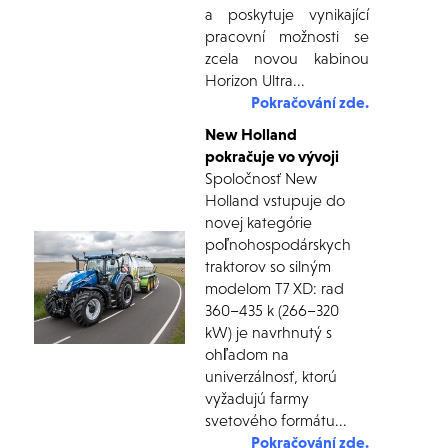
a poskytuje vynikající
pracovní možnosti se
zcela novou kabinou
Horizon Ultra...
Pokračování zde.
New Holland
pokračuje vo vývoji
Spoločnosť New
Holland vstupuje do
novej kategórie
poľnohospodárskych
traktorov so silným
modelom T7 XD: rad
360–435 k (266–320
kW) je navrhnutý s
ohľadom na
univerzálnosť, ktorú
vyžadujú farmy
svetového formátu...
Pokračování zd
e
.