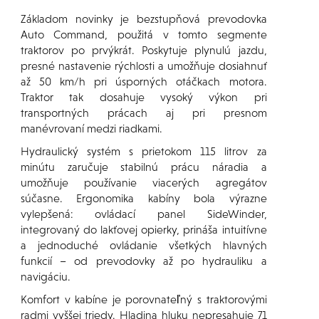
Základom novinky je bezstupňová prevodovka
Auto Command, použitá v tomto segmente
traktorov po prvýkrát. Poskytuje plynulú jazdu,
presné nastavenie rýchlosti a umožňuje dosiahnuť
až 50 km/h pri úsporných otáčkach motora.
Traktor tak dosahuje vysoký výkon pri
transportných prácach aj pri presnom
manévrovaní medzi riadkami.
Hydraulický systém s prietokom 115 litrov za
minútu zaručuje stabilnú prácu náradia a
umožňuje používanie viacerých agregátov
súčasne. Ergonomika kabíny bola výrazne
vylepšená: ovládací panel SideWinder,
integrovaný do lakťovej opierky, prináša intuitívne
a jednoduché ovládanie všetkých hlavných
funkcií – od prevodovky až po hydrauliku a
navigáciu.
Komfort v kabíne je porovnateľný s traktorovými
radmi vyššej triedy. Hladina hluku nepresahuje 71