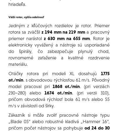
hriadeľa.
Väčší rotor, vyššia odolnosť
Jedným z kľúčových rozdielov je rotor. Priemer
rotora sa zväčšil
z 194 mm na 219 mm
a pracovný
priemer narástol
z 630 mm na 655 mm
. Rotor je
elektronicky vyvážený a nástroje sú usporiadané
do špirály, čo zabezpečuje plynulý chod,
rovnomerné zaťaženie a kvalitné rozdrvenie
materiálu.
Otáčky rotora pri modeli XL dosahujú
1775
ot./min
. s obvodovou rýchlosťou 61 m/s. Pôvodný
model pracoval pri
1868 ot./min
. (pri verziách
230–280) alebo
1674 ot./min
. (pri verzii 310),
pričom obvodová rýchlosť bola 61 m/s alebo 55
m/s v závislosti od šírky.
Zákazník si môže zvoliť pracovné nástroje typu
„Blade 05“ alebo robustné kladivá „Hammer 16“,
pričom počet nástrojov sa pohybuje
od 24 do 30