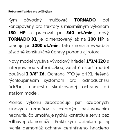
Robustnejší základ pre vyšší výkon
Kým pôvodný mulčovač
TORNADO
bol
koncipovaný pre traktory s maximálnym výkonom
150 HP
a pracoval pri
540 ot./min
., nový
TORNADO XL
je dimenzovaný až na
200 HP
a
pracuje pri
1000 ot./min
. Táto zmena si vyžiadala
zásadné konštrukčné úpravy pohonu aj rotora.
Nový model využíva vývodový hriadeľ
1”3/4 Z20
s
integrovanou voľnobežkou, zatiaľ čo starší model
používal
1 3/8" Z6
. Ochrana PTO je pri XL riešená
rýchloupínacím systémom pre jednoduchšiu
údržbu, namiesto skrutkovanej ochrany pri
staršom modeli.
Prenos výkonu zabezpečuje päť ozubených
klinových remeňov s externým nastavovaním
napnutia, čo umožňuje rýchlu kontrolu a servis bez
zdĺhavej demontáže. Praktickým detailom je aj
rýchla demontáž ochrany centrálneho hnacieho