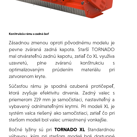
Konštrukcia rámu a zadná časť
Zásadnou zmenou oproti pôvodnému modelu je
pevne zváraná zadná kapota. Starší TORNADO
mal otvárateľnú zadnú kapotu, zatiaľ čo XL využíva
uzavretú, plne zváranú konštrukciu s
optimalizovaným prúdením materiálu pri
zatvorenom kryte.
Súčasťou rámu je spodná ozubená protičepeľ,
ktorá zvyšuje efektivitu drvenia. Zadný valec s
priemerom 219 mm je samočistiaci, nastaviteľný a
vybavený odnímateľnými krytmi. Pri modeli XL je
systém valca riešený ako samočistiaci, zatiaľ čo pri
staršom modeli bol valec umiestnený vonkajšie.
Bočné lyžiny sú pri
TORNADO XL
štandardnou
výbavou, kým pri staršom modeli boli dostupné