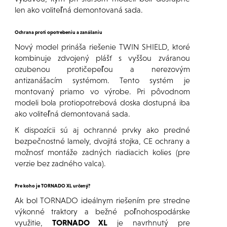
len ako voliteľná demontovaná sada.
Ochrana proti opotrebeniu a zanášaniu
Nový model prináša riešenie TWIN SHIELD, ktoré
kombinuje zdvojený plášť s vyššou zváranou
ozubenou protičepeľou a nerezovým
antizanášacím systémom. Tento systém je
montovaný priamo vo výrobe. Pri pôvodnom
modeli bola protiopotrebová doska dostupná iba
ako voliteľná demontovaná sada.
K dispozícii sú aj ochranné prvky ako predné
bezpečnostné lamely, dvojitá stojka, CE ochrany a
možnosť montáže zadných riadiacich kolies (pre
verzie bez zadného valca).
Pre koho je TORNADO XL určený?
Ak bol TORNADO ideálnym riešením pre stredne
výkonné traktory a bežné poľnohospodárske
využitie,
TORNADO XL
je navrhnutý pre