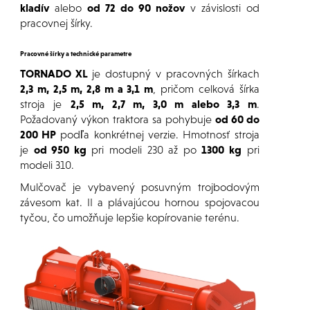
kladív
alebo
od 72 do 90 nožov
v závislosti od
pracovnej šírky.
Pracovné šírky a technické parametre
TORNADO XL
je dostupný v pracovných šírkach
2,3 m, 2,5 m, 2,8 m a 3,1 m
, pričom celková šírka
stroja je
2,5 m, 2,7 m, 3,0 m alebo 3,3 m
.
Požadovaný výkon traktora sa pohybuje
od 60 do
200 HP
podľa konkrétnej verzie. Hmotnosť stroja
je
od 950 kg
pri modeli 230 až po
1300 kg
pri
modeli 310.
Mulčovač je vybavený posuvným trojbodovým
závesom kat. II a plávajúcou hornou spojovacou
tyčou, čo umožňuje lepšie kopírovanie terénu.