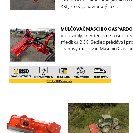
XXL, ktorý je navrhnutý tak...
MULČOVAČ MASCHIO GASPARDO 
V uplynulých týden jsme našemu zá
středisku BISO Sedlec prědávali pro
stranový mulčovač Maschio Gaspard