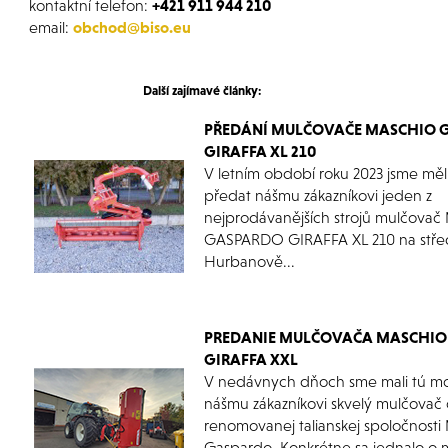
kontaktní telefon:
+421 911 944 210
email:
obchod@biso.eu
Další zajímavé články:
PŘEDÁNÍ MULČOVAČE MASCHIO 
GIRAFFA XL 210
V letním období roku 2023 jsme měl
předat nášmu zákazníkovi jeden z
nejprodávanějších strojů mulčova
GASPARDO GIRAFFA XL 210 na střed
Hurbanově...
PREDANIE MULČOVAČA MASCHIO
GIRAFFA XXL
V nedávnych dňoch sme mali tú m
nášmu zákazníkovi skvelý mulčovač
renomovanej talianskej spoločnosti
Gaspardo. Konkrétne sa jednalo o 