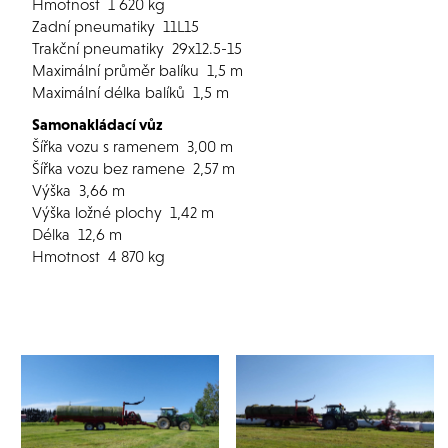
Hmotnost
1 620 kg
Zadní pneumatiky
11L15
Trakční pneumatiky
29x12.5-15
Maximální průměr balíku
1,5 m
Maximální délka balíků
1,5 m
Samonakládací vůz
Šířka vozu s ramenem
3,00 m
Šířka vozu bez ramene
2,57 m
Výška
3,66 m
Výška ložné plochy
1,42 m
Délka
12,6 m
Hmotnost
4 870 kg