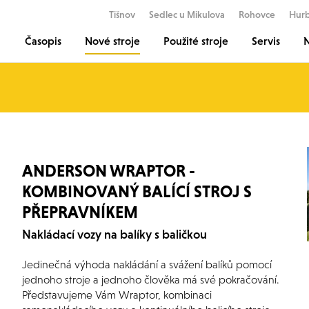
Tišnov
Sedlec u Mikulova
Rohovce
Hur
Časopis
Nové stroje
Použité stroje
Servis
N
ANDERSON WRAPTOR -
KOMBINOVANÝ BALÍCÍ STROJ S
PŘEPRAVNÍKEM
Nakládací vozy na balíky s baličkou
Jedinečná výhoda nakládání a svážení balíků pomocí
jednoho stroje a jednoho člověka má své pokračování.
Představujeme Vám Wraptor, kombinaci