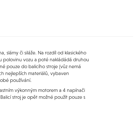
 slámy či siláže. Na rozdíl od klasického
hou polovinu vozu a poté nakládádá druhou
né pouze do balicího stroje (vůz nemá
ěch nejlepších materiálů, vybaven
dobé používání.
vlastním výkonným motorem a 4 napínači
 Balicí stroj je opět možné použít pouze s