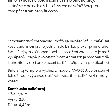
samonakládacího vozu a kontinuálního balicího stroje.
Jedná se o nejrychlejší balicí systém na světě! Wraptor
Vám přináší ten nejvyšší výkon.
Samonakládací přepravník umožňuje naložení až 14 balíků sena,
vozu však naloží prvně jednu řadu balíků, překulí je na dru
řadu. Stejným způsobem probíhá vyložení vozu, které je mož
vyklápění). Stejně jako ostatní vozy Anderson je vyroben z t
kruhovitou vidlicí pro otáčení balíků a připraven pro dlouho
Balicí stroj Wraptoru vychází z modelu NWX660. Je osazen 
fólie. S touto výbavou dokážete zabalit 14 balíků za 4 minuty.
vozem.
Kontinuální balicí stroj
Šířka
2,87 m
Výška
2,97 m
Délka
4,42 m