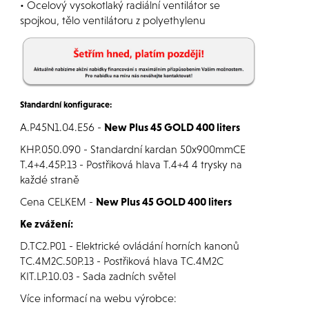
• Ocelový vysokotlaký radiální ventilátor se
spojkou, tělo ventilátoru z polyethylenu
Standardní konfigurace:
A.P45N1.04.E56 -
New Plus 45 GOLD 400 liters
KHP.050.090 - Standardní kardan 50x900mmCE
T.4+4.45P.13 - Postřiková hlava T.4+4 4 trysky na
každé straně
Cena CELKEM -
New Plus 45 GOLD 400 liters
Ke zvážení:
D.TC2.P01 - Elektrické ovládání horních kanonů
TC.4M2C.50P.13 - Postřiková hlava TC.4M2C
KIT.LP.10.03 - Sada zadních světel
Více informací na webu výrobce: