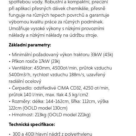
spotřebou vody. Robustní a kompaktní, precizní
při aplikaci přesných dávek chemikálie, přesně
funguje na různých tepech povrchů a garantuje
výbornou kvalitu práce za různých podmínek.
Umožňuje vysoké výkony s nízkými provozními
náklady a nízkými náklady na údržbu stroje.
Základní parametry:
• Minimální požadovaný výkon traktoru 33kW (45k)
• Příkon rosiče 17kW (23k)
• Ventilátor: 450mm, 4500ot/min, průtok vzduchu
5400m3/h, rychlost vzduchu 188m/s, uzavřený
radiální ocelový
• Čerpadlo: odstředivé CIMA CD32, 4250 ot/min,
průtok 140 l/min, max. tlak 4.5 kg/cm2
• Rozměry: délka: 144-162cm, šířka: 112cm, výška
122cm (GOLD model 130cm)
• Hmotnost: 213kg (GOLD model 221kg)
Technická specifikace:
•
300 a 400l hlavní nádrž z polyethylenu