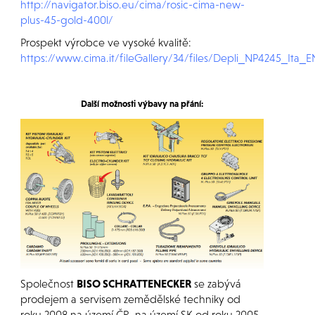
http://navigator.biso.eu/cima/rosic-cima-new-
plus-45-gold-400l/
Prospekt výrobce ve vysoké kvalitě:
https://www.cima.it/fileGallery/34/files/Depli_NP4245_It
Další možnosti výbavy na přání:
Společnost
BISO SCHRATTENECKER
se zabývá
prodejem a servisem zemědělské techniky od
roku 2008 na území ČR, na území SK od roku 2005.