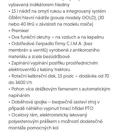
vybavená indikátorem hladiny
• 15 l nádrž na omytí rukou a integrovaný systém
čištění hlavní nádrže (pouze modely GOLD), (30
nebo 40 litrů v závislosti na modelu rosiče)
• Premixer
• Dva funkční okruhy – na vzduch a na kapalinu
• Odstředivé čerpadlo firmy C.I.M.A. (bez
membrán a ventilů) vyrobené z antikorozního
materiálu a zcela bezúdržbové
• Zapínání/vypínání postřiku prostřednictvím
elektroventilů z kabiny traktoru
• Rotační kalibrační disk, 15 pozic – dodávka od 70
do 3400 l/h
• Pohon více drážkovým řemenem s automatickým
napínáním
• Doběhová spojka – bezpečně zastaví stroj v
případě náhlého vypnutí hnací hřídel PTO
• Ocelový rám, elektrostaticky lakovaný
polyesterovým práškem s možností dodatečné
montáže pomocných kol