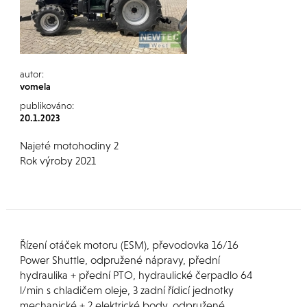
autor:
vomela
publikováno:
20.1.2023
Najeté motohodiny 2
Rok výroby 2021
Řízení otáček motoru (ESM), převodovka 16/16
Power Shuttle, odpružené nápravy, přední
hydraulika + přední PTO, hydraulické čerpadlo 64
l/min s chladičem oleje, 3 zadní řídicí jednotky
mechanické + 2 elektrické body, odpružené