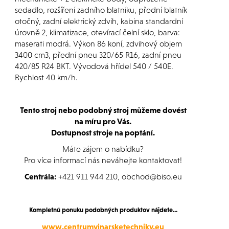
sedadlo, rozšíření zadního blatníku, přední blatník
otočný, zadní elektrický zdvih, kabina standardní
úrovně 2, klimatizace, otevírací čelní sklo, barva:
maserati modrá. Výkon 86 koní, zdvihový objem
3400 cm3, přední pneu 320/65 R16, zadní pneu
420/85 R24 BKT. Vývodová hřídel 540 / 540E.
Rychlost 40 km/h.
Tento stroj nebo podobný stroj můžeme dovést
na míru pro Vás.
Dostupnost stroje na poptání.
Máte zájem o nabídku?
Pro více informací nás neváhejte kontaktovat!
Centrála:
+421 911 944 210, obchod@biso.eu
Kompletnú ponuku podobných produktov nájdete...
www.centrumvinarsketechniky.eu