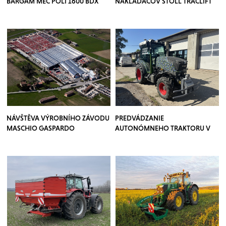
BARGAM MEC POLI 1600 BDX
NAKLADAČOV STOLL TRACLIFT
NÁVŠTĚVA VÝROBNÍHO ZÁVODU
PREDVÁDZANIE
MASCHIO GASPARDO
AUTONÓMNEHO TRAKTORU V
SADOCH