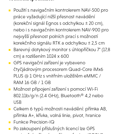
Použití s navigačním kontrolerem NAV-500 pro
práce vyžadující nižší přesnost navádění
(korekční signál Egnos s odchylkou ± 20 cm),
nebo i s navigačním kontrolerem NAV-900 pro
nejvyšší přesnost polních prací s možností
korekčního signálu RTK a odchylkou ± 2,5 cm
Barevný dotykový monitor s úhlopříčkou 7" (17,8
cm) a rozlišením 1024 x 600
GPS navigační zařízení je vybaveno
čtyčjádrovým procesorem Quad-Core iMx6
PLUS @ 1 GHz s vnitřním uložištěm eMMC /
RAM 16 GB / 1 GB
Možnost připojení zařízení s pomocí Wi-Fi
802.11b/g/n (2.4 GHz), Bluetooth® 4,2 nebo
USB
Celkem 6 typů možnosti navádění: přímka AB,
přímka A+, křívka, volná linie, pivot, hranice
Funkce Precision-IQ
Po zakoupení příslušných licencí lze GPS